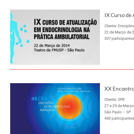
X
IX Curso de 
Cliente: Discipl
22 de Março de 
307 participante
X
XX Encontro
Cliente: SPR
27 a 29 de Março
São Paulo – SP
443 participante