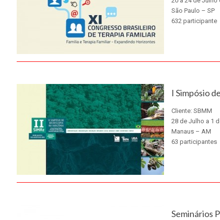
20 a 24 de Julho
São Paulo – SP
632 participante
X
I Simpósio d
Cliente: SBMM
28 de Julho a 1 
Manaus – AM
63 participantes
X
Seminários P