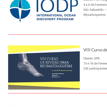
4 a 6 de Fevereir
São Sebastião –
68 participantes
X
VIII Curso d
Cliente: SPR
15 e 16 de Fever
242 participante
X