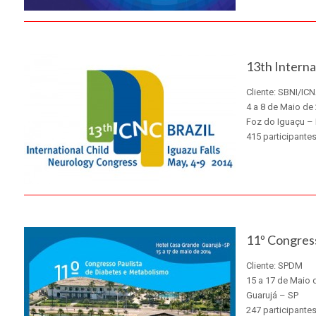
X
13th Interna
Cliente: SBNI/IC
4 a 8 de Maio de
Foz do Iguaçu –
415 participante
X
11º Congres
Cliente: SPDM
15 a 17 de Maio 
Guarujá – SP
247 participante