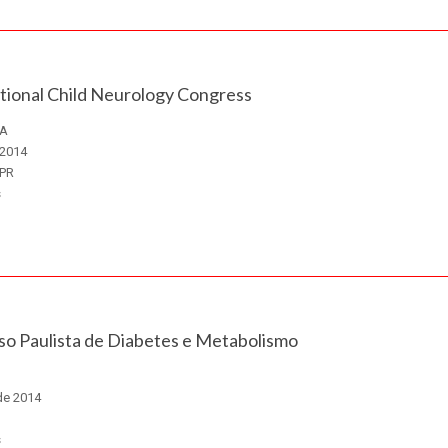
tional Child Neurology Congress
NA
 2014
 PR
s
so Paulista de Diabetes e Metabolismo
de 2014
s