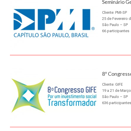
Seminário G
Cliente: PMI-SP
25 de Fevereiro 
São Paulo – SP
66 participantes
X
8º Congress
Cliente: GIFE
19 a 21 de Março
São Paulo – SP
636 participante