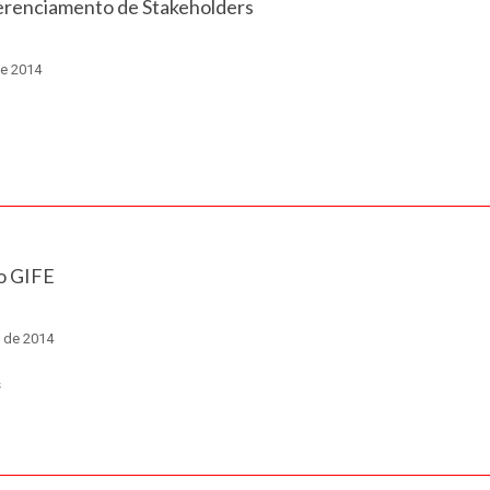
erenciamento de Stakeholders
de 2014
o GIFE
 de 2014
s